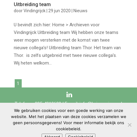
Uitbreiding team
door
Vindingrijck
|
29 jun 2020
|
Nieuws
U bevindt zich hier: Home > Archieven voor
Vindingrijck Uitbreiding team Wij hebben onze teams
weer mogen versterken met de komst van twee
nieuwe collega’s! Uitbreiding team Thor. Het team van
Thor. is zelfs uitgebreid met twee nieuwe collega’s.
Wij heten welkom...
1
Telefoon: 085-4010688 | E-mail:
info@keizersvisser.nl
We gebruiken cookies voor een goede werking van onze
website. Met het plaatsen van deze cookies verzamelen we
geen persoonsgegevens! Voor meer informatie bekijk ons
Keizers & Visser | Copyright © 2020 |
Sitemap
|
Disclaimer
|
Privacyverklaring
|
cookiebeleid.
Cookiebeleid