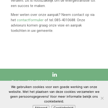
verdient. Dit is noodzakelijk om de energietransitie tot
een succes te maken.
Meer weten over onze aanpak? Neem contact op via
het
contactformulier
of tel.:085-4010688. Onze
adviseurs komen graag onze visie en aanpak
toelichten in uw gemeente.
Telefoon: 085-4010688 | E-mail:
info@keizersvisser.nl
We gebruiken cookies voor een goede werking van onze
website. Met het plaatsen van deze cookies verzamelen we
geen persoonsgegevens! Voor meer informatie bekijk ons
Keizers & Visser | Copyright © 2020 |
Sitemap
|
Disclaimer
|
Privacyverklaring
|
cookiebeleid.
Cookiebeleid
Akkoord
Cookiebeleid