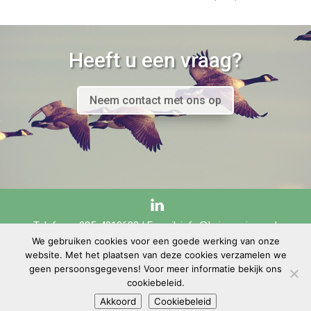
Heeft u een vraag?
Neem contact met ons op
Telefoon: 085-4010688 | E-mail:
info@keizersvisser.nl
We gebruiken cookies voor een goede werking van onze
website. Met het plaatsen van deze cookies verzamelen we
geen persoonsgegevens! Voor meer informatie bekijk ons
Keizers & Visser | Copyright © 2020 |
Sitemap
|
Disclaimer
|
Privacyverklaring
|
cookiebeleid.
Cookiebeleid
Akkoord
Cookiebeleid