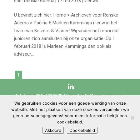
door
Renske Adema
|
17 feb 2018
|
Nieuws
U bevindt zich hier: Home > Archieven voor Renske
Adema > Pagina 5 Marleen Kamminga nieuw in het
team van Keizers & Visser! Wij vinden het mooi dat
junioren zich aansluiten bij onze organisatie. Op 1
februari 2018 is Marleen Kamminga dan ook als
adviseur...
1
Telefoon: 085-4010688 | E-mail:
info@keizersvisser.nl
We gebruiken cookies voor een goede werking van onze
website. Met het plaatsen van deze cookies verzamelen we
geen persoonsgegevens! Voor meer informatie bekijk ons
Keizers & Visser | Copyright © 2020 |
Sitemap
|
Disclaimer
|
Privacyverklaring
|
cookiebeleid.
Cookiebeleid
Akkoord
Cookiebeleid
Webdesign:
Vindingrijck